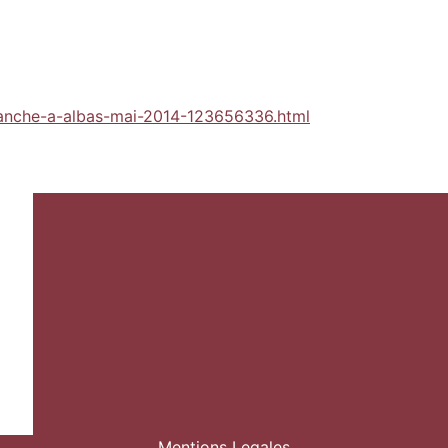
blanche-a-albas-mai-2014-123656336.html
5
Mentions Legales