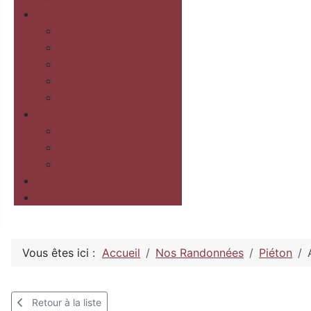
Patrimoine
Historique
Archéologie
Géologie
Mines
Eglise
Découvrir
Randonnées
Autour du village
Dans le village
Contact
Boîte à idée
Vous êtes ici :
Accueil
Nos Randonnées
Piéton
Retour à la liste