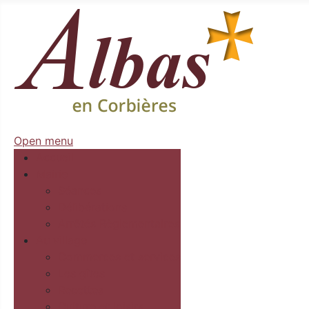
Open menu
Accueil
Mairie
Séances
Délibérations
Arrêtés Règlementaires
Au village
Commerces et services
Les gîtes
Recettes
Culture et loisirs