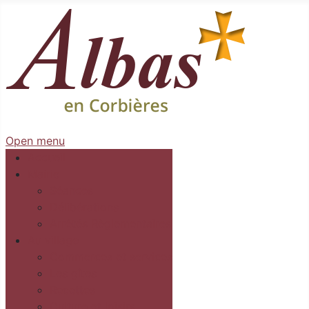
Open menu
Accueil
Mairie
Séances
Délibérations
Arrêtés Règlementaires
Au village
Commerces et services
Les gîtes
Recettes
Culture et loisirs