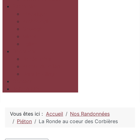
Patrimoine
Historique
Archéologie
Géologie
Mines
Eglise
Découvrir
Randonnées
Autour du village
Dans le village
Contact
Boîte à idée
Vous êtes ici :
Accueil
Nos Randonnées
Piéton
La Ronde au coeur des Corbières