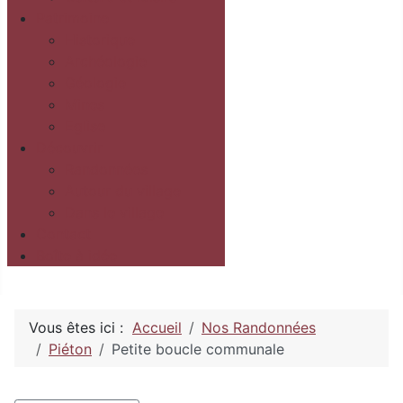
Patrimoine
Historique
Archéologie
Géologie
Mines
Eglise
Découvrir
Randonnées
Autour du village
Dans le village
Contact
Boîte à idée
Vous êtes ici :
Accueil
Nos Randonnées
Piéton
Petite boucle communale