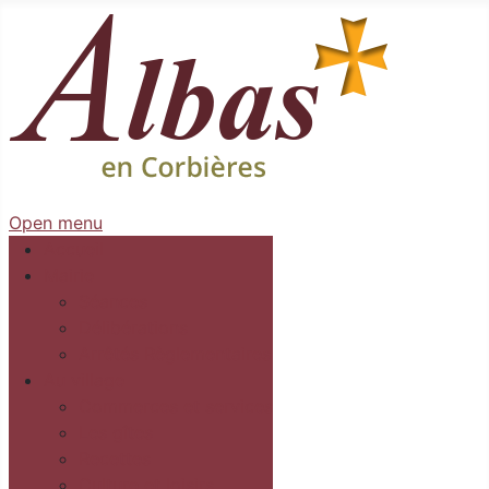
Open menu
Accueil
Mairie
Séances
Délibérations
Arrêtés Règlementaires
Au village
Commerces et services
Les gîtes
Recettes
Culture et loisirs