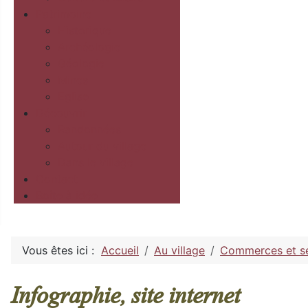
Patrimoine
Historique
Archéologie
Géologie
Mines
Eglise
Découvrir
Randonnées
Autour du village
Dans le village
Contact
Boîte à idée
Vous êtes ici :
Accueil
Au village
Commerces et se
Infographie, site internet