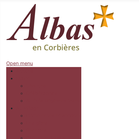
Open menu
Accueil
Mairie
Séances
Délibérations
Arrêtés Règlementaires
Au village
Commerces et services
Les gîtes
Recettes
Culture et loisirs