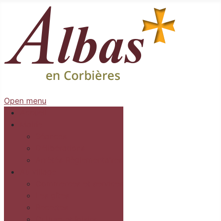
Open menu
Accueil
Mairie
Séances
Délibérations
Arrêtés Règlementaires
Au village
Commerces et services
Les gîtes
Recettes
Culture et loisirs