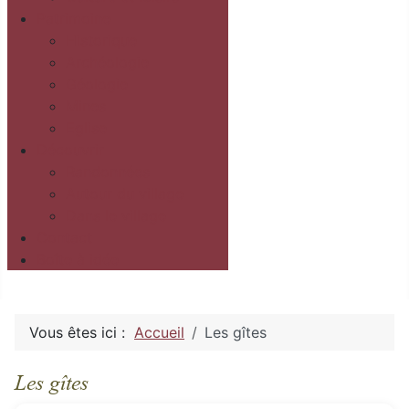
Patrimoine
Historique
Archéologie
Géologie
Mines
Eglise
Découvrir
Randonnées
Autour du village
Dans le village
Contact
Boîte à idée
Vous êtes ici :
Accueil
Les gîtes
Les gîtes