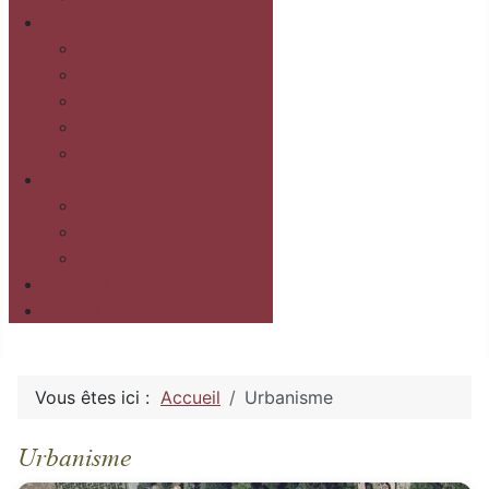
Patrimoine
Historique
Archéologie
Géologie
Mines
Eglise
Découvrir
Randonnées
Autour du village
Dans le village
Contact
Boîte à idée
Vous êtes ici :
Accueil
Urbanisme
Urbanisme