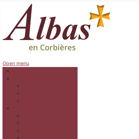
Open menu
Accueil
Mairie
Séances
Délibérations
Arrêtés Règlementaires
Au village
Commerces et services
Les gîtes
Recettes
Culture et loisirs