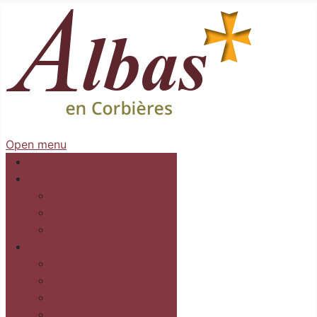
Open menu
Accueil
Mairie
Séances
Délibérations
Arrêtés Règlementaires
Au village
Commerces et services
Les gîtes
Recettes
Culture et loisirs