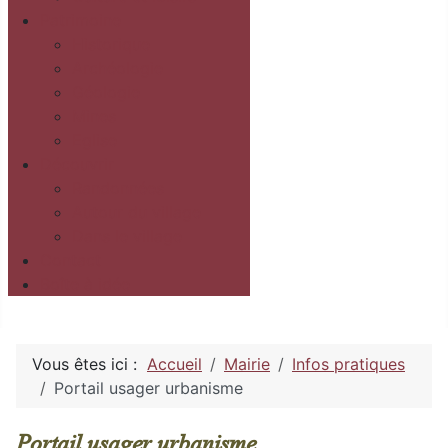
Patrimoine
Historique
Archéologie
Géologie
Mines
Eglise
Découvrir
Randonnées
Autour du village
Dans le village
Contact
Boîte à idée
Vous êtes ici :
Accueil
Mairie
Infos pratiques
Portail usager urbanisme
Portail usager urbanisme