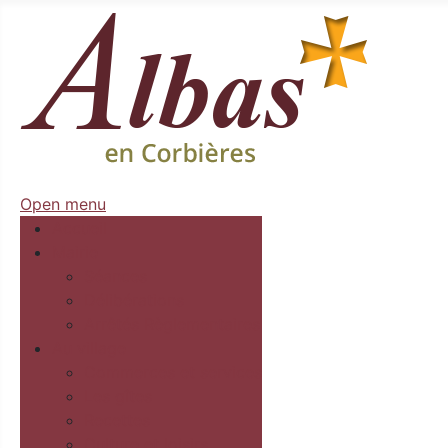
Open menu
Accueil
Mairie
Séances
Délibérations
Arrêtés Règlementaires
Au village
Commerces et services
Les gîtes
Recettes
Culture et loisirs