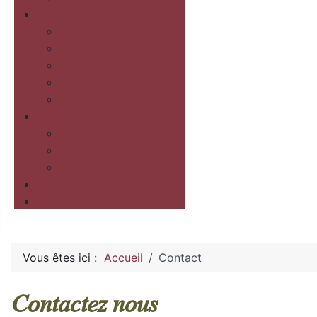
Patrimoine
Historique
Archéologie
Géologie
Mines
Eglise
Découvrir
Randonnées
Autour du village
Dans le village
Contact
Boîte à idée
Vous êtes ici :
Accueil
Contact
Contactez nous