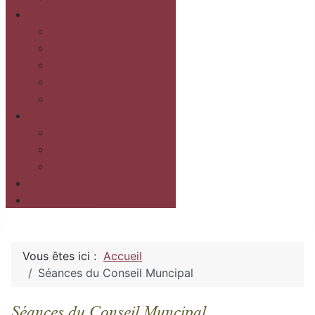
Patrimoine
Historique
Archéologie
Géologie
Mines
Eglise
Découvrir
Randonnées
Autour du village
Dans le village
Contact
Boîte à idée
Vous êtes ici :
Accueil
Séances du Conseil Muncipal
Séances du Conseil Muncipal