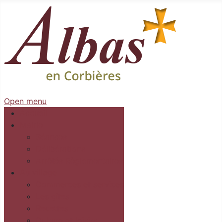
Open menu
Accueil
Mairie
Séances
Délibérations
Arrêtés Règlementaires
Au village
Commerces et services
Les gîtes
Recettes
Culture et loisirs