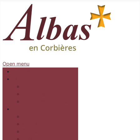
Open menu
Accueil
Mairie
Séances
Délibérations
Arrêtés Règlementaires
Au village
Commerces et services
Les gîtes
Recettes
Culture et loisirs