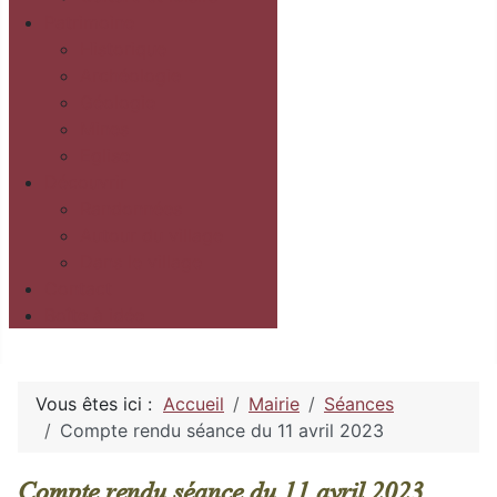
Patrimoine
Historique
Archéologie
Géologie
Mines
Eglise
Découvrir
Randonnées
Autour du village
Dans le village
Contact
Boîte à idée
Vous êtes ici :
Accueil
Mairie
Séances
Compte rendu séance du 11 avril 2023
Compte rendu séance du 11 avril 2023