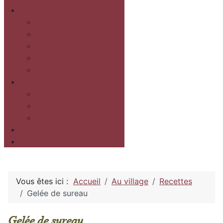
Patrimoine
Historique
Archéologie
Géologie
Mines
Eglise
Découvrir
Randonnées
Autour du village
Dans le village
Contact
Boîte à idée
Vous êtes ici :
Accueil
Au village
Recettes
Gelée de sureau
Gelée de sureau