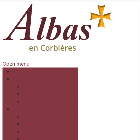
Open menu
Accueil
Mairie
Séances
Délibérations
Arrêtés Règlementaires
Au village
Commerces et services
Les gîtes
Recettes
Culture et loisirs