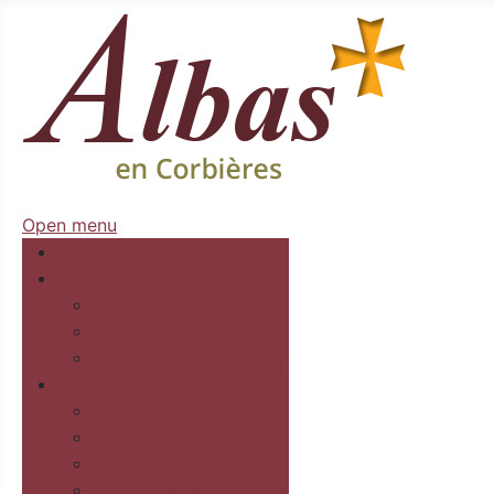
Open menu
Accueil
Mairie
Séances
Délibérations
Arrêtés Règlementaires
Au village
Commerces et services
Les gîtes
Recettes
Culture et loisirs