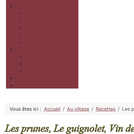
Patrimoine
Historique
Archéologie
Géologie
Mines
Eglise
Découvrir
Randonnées
Autour du village
Dans le village
Contact
Boîte à idée
Vous êtes ici :
Accueil
Au village
Recettes
Les p
Les prunes, Le guignolet, Vin d