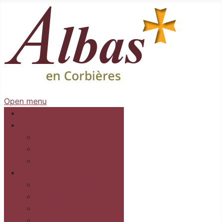
Open menu
Accueil
Mairie
Séances
Délibérations
Arrêtés Règlementaires
Au village
Commerces et services
Les gîtes
Recettes
Culture et loisirs