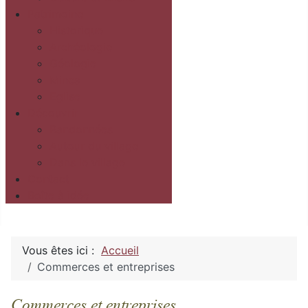
Patrimoine
Historique
Archéologie
Géologie
Mines
Eglise
Découvrir
Randonnées
Autour du village
Dans le village
Contact
Boîte à idée
Vous êtes ici :
Accueil
Commerces et entreprises
Commerces et entreprises