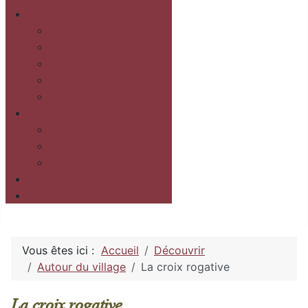
Patrimoine
Historique
Archéologie
Géologie
Mines
Eglise
Découvrir
Randonnées
Autour du village
Dans le village
Contact
Boîte à idée
Vous êtes ici :
Accueil
Découvrir
Autour du village
La croix rogative
La croix rogative