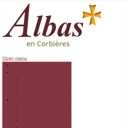
Open menu
Accueil
Mairie
Séances
Délibérations
Arrêtés Règlementaires
Au village
Commerces et services
Les gîtes
Recettes
Culture et loisirs