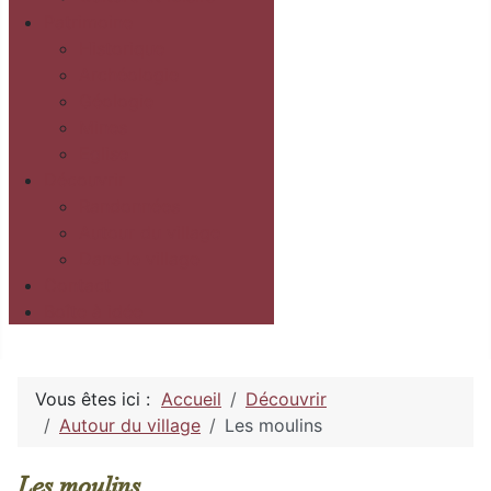
Patrimoine
Historique
Archéologie
Géologie
Mines
Eglise
Découvrir
Randonnées
Autour du village
Dans le village
Contact
Boîte à idée
Vous êtes ici :
Accueil
Découvrir
Autour du village
Les moulins
Les moulins