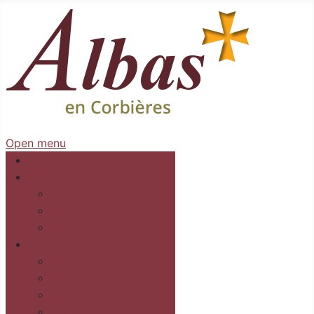
Open menu
Accueil
Mairie
Séances
Délibérations
Arrêtés Règlementaires
Au village
Commerces et services
Les gîtes
Recettes
Culture et loisirs