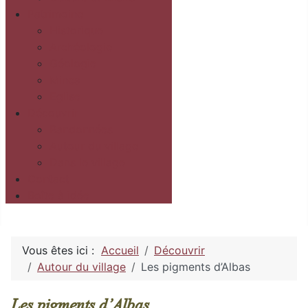
Patrimoine
Historique
Archéologie
Géologie
Mines
Eglise
Découvrir
Randonnées
Autour du village
Dans le village
Contact
Boîte à idée
Vous êtes ici :
Accueil
Découvrir
Autour du village
Les pigments d’Albas
Les pigments d’Albas