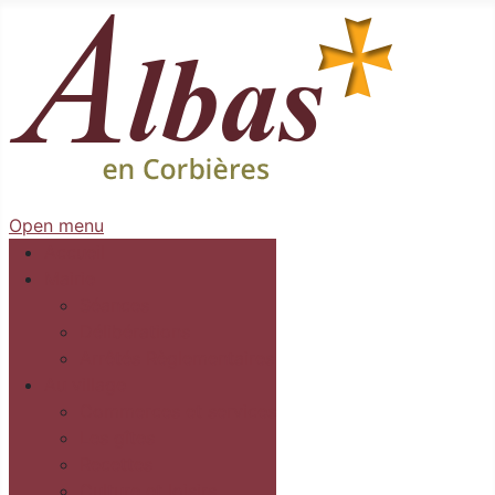
Open menu
Accueil
Mairie
Séances
Délibérations
Arrêtés Règlementaires
Au village
Commerces et services
Les gîtes
Recettes
Culture et loisirs