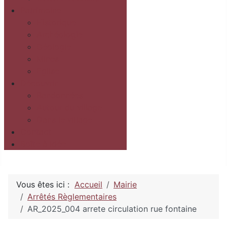
Patrimoine
Historique
Archéologie
Géologie
Mines
Eglise
Découvrir
Randonnées
Autour du village
Dans le village
Contact
Boîte à idée
Vous êtes ici :
Accueil
Mairie
Arrêtés Règlementaires
AR_2025_004 arrete circulation rue fontaine