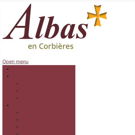
Open menu
Accueil
Mairie
Séances
Délibérations
Arrêtés Règlementaires
Au village
Commerces et services
Les gîtes
Recettes
Culture et loisirs