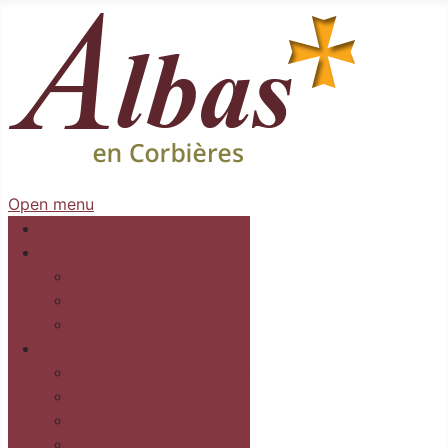
Open menu
Accueil
Mairie
Séances
Délibérations
Arrêtés Règlementaires
Au village
Commerces et services
Les gîtes
Recettes
Culture et loisirs