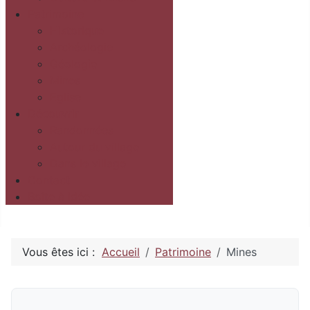
Patrimoine
Historique
Archéologie
Géologie
Mines
Eglise
Découvrir
Randonnées
Autour du village
Dans le village
Contact
Boîte à idée
Vous êtes ici :
Accueil
Patrimoine
Mines