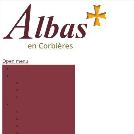
Open menu
Accueil
Mairie
Séances
Délibérations
Arrêtés Règlementaires
Au village
Commerces et services
Les gîtes
Recettes
Culture et loisirs