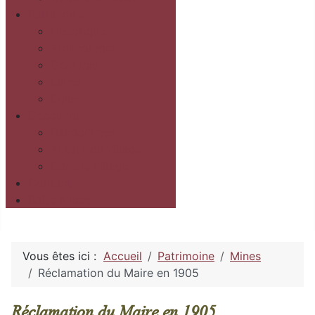
Patrimoine
Historique
Archéologie
Géologie
Mines
Eglise
Découvrir
Randonnées
Autour du village
Dans le village
Contact
Boîte à idée
Vous êtes ici :
Accueil
Patrimoine
Mines
Réclamation du Maire en 1905
Réclamation du Maire en 1905