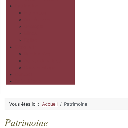
Patrimoine
Historique
Archéologie
Géologie
Mines
Eglise
Découvrir
Randonnées
Autour du village
Dans le village
Contact
Boîte à idée
Vous êtes ici :
Accueil
Patrimoine
Patrimoine