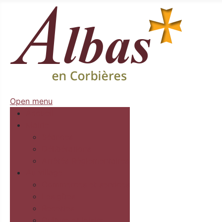
Open menu
Accueil
Mairie
Séances
Délibérations
Arrêtés Règlementaires
Au village
Commerces et services
Les gîtes
Recettes
Culture et loisirs