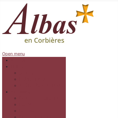
Open menu
Accueil
Mairie
Séances
Délibérations
Arrêtés Règlementaires
Au village
Commerces et services
Les gîtes
Recettes
Culture et loisirs