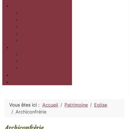
Patrimoine
Historique
Archéologie
Géologie
Mines
Eglise
Découvrir
Randonnées
Autour du village
Dans le village
Contact
Boîte à idée
Vous êtes ici :
Accueil
Patrimoine
Eglise
Archiconfrérie
Archiconfrérie