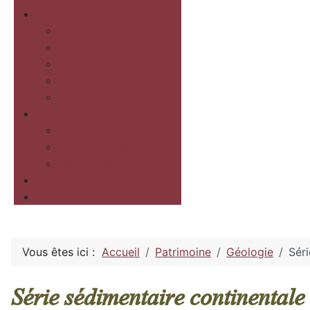
Patrimoine
Historique
Archéologie
Géologie
Mines
Eglise
Découvrir
Randonnées
Autour du village
Dans le village
Contact
Boîte à idée
Vous êtes ici :
Accueil
Patrimoine
Géologie
Séri
Série sédimentaire continentale