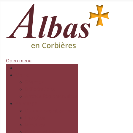
Open menu
Accueil
Mairie
Séances
Délibérations
Arrêtés Règlementaires
Au village
Commerces et services
Les gîtes
Recettes
Culture et loisirs