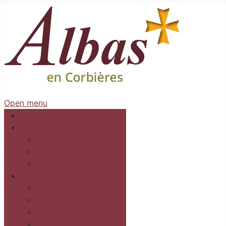
Open menu
Accueil
Mairie
Séances
Délibérations
Arrêtés Règlementaires
Au village
Commerces et services
Les gîtes
Recettes
Culture et loisirs