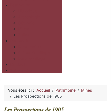
Patrimoine
Historique
Archéologie
Géologie
Mines
Eglise
Découvrir
Randonnées
Autour du village
Dans le village
Contact
Boîte à idée
Vous êtes ici :
Accueil
Patrimoine
Mines
Les Prospections de 1905
Les Prospections de 1905