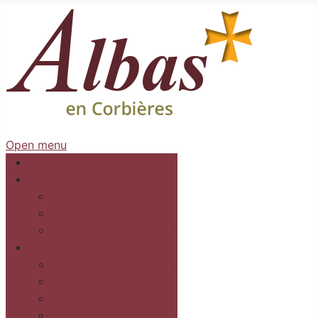
Open menu
Accueil
Mairie
Séances
Délibérations
Arrêtés Règlementaires
Au village
Commerces et services
Les gîtes
Recettes
Culture et loisirs