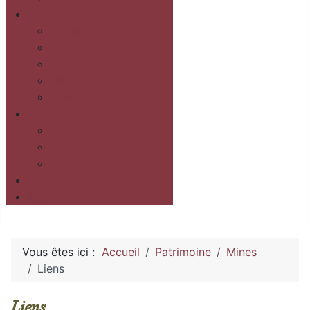
Patrimoine
Historique
Archéologie
Géologie
Mines
Eglise
Découvrir
Randonnées
Autour du village
Dans le village
Contact
Boîte à idée
Vous êtes ici :
Accueil
Patrimoine
Mines
Liens
Liens