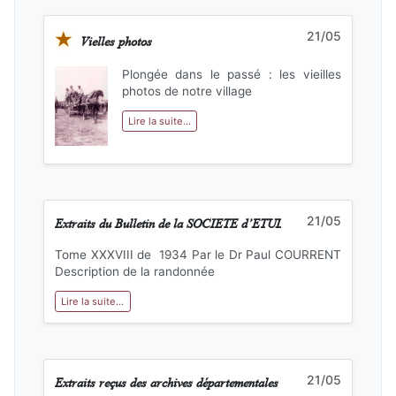
★
21/05
Vielles photos
Plongée dans le passé : les vieilles
photos de notre village
Lire la suite...
Extraits du Bulletin de la SOCIETE d’ETUDES SCIENTIFIQUES
21/05
Tome XXXVIII de 1934 Par le Dr Paul COURRENT
Description de la randonnée
Lire la suite...
Extraits reçus des archives départementales de l’Aude en 1995
21/05