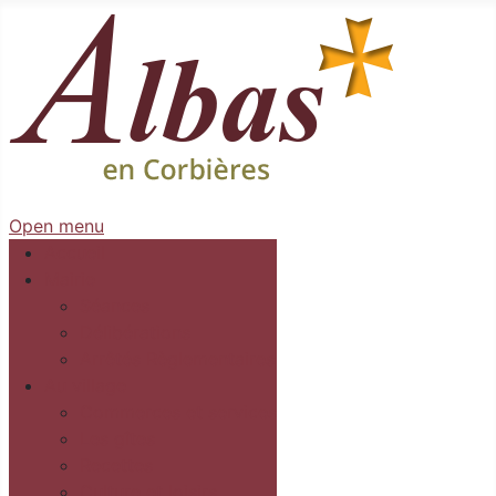
Open menu
Accueil
Mairie
Séances
Délibérations
Arrêtés Règlementaires
Au village
Commerces et services
Les gîtes
Recettes
Culture et loisirs