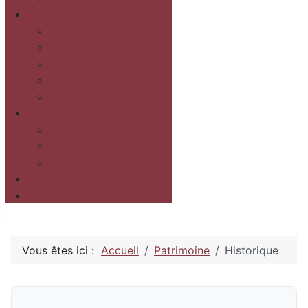
Patrimoine
Historique
Archéologie
Géologie
Mines
Eglise
Découvrir
Randonnées
Autour du village
Dans le village
Contact
Boîte à idée
Vous êtes ici :
Accueil
Patrimoine
Historique