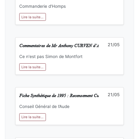
Commanderie d'Homps
Lire la suite...
Commentaires de Mr Anthony CURVEN d’Albas
21/05
Ce n'est pas Simon de Montfort
Lire la suite...
Fiche Synthétique de 1995 : Recensement Culturel des Pays d’Aud
21/05
Conseil Général de l’Aude
Lire la suite...