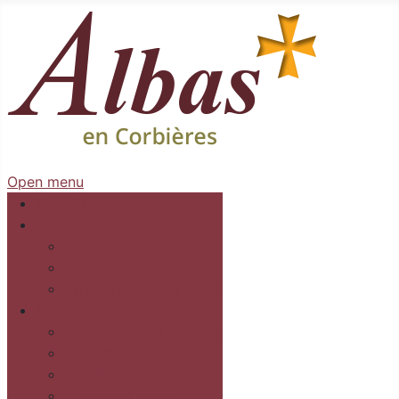
Open menu
Accueil
Mairie
Séances
Délibérations
Arrêtés Règlementaires
Au village
Commerces et services
Les gîtes
Recettes
Culture et loisirs