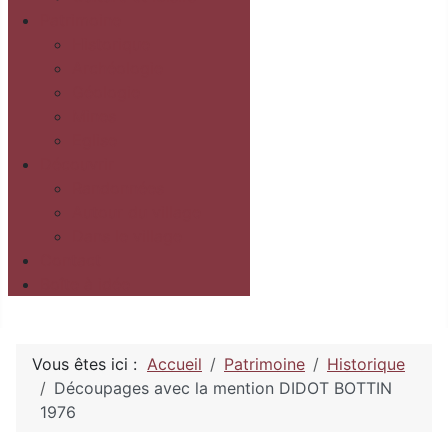
Patrimoine
Historique
Archéologie
Géologie
Mines
Eglise
Découvrir
Randonnées
Autour du village
Dans le village
Contact
Boîte à idée
Vous êtes ici :
Accueil
Patrimoine
Historique
Découpages avec la mention DIDOT BOTTIN
1976