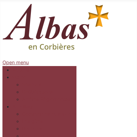
Open menu
Accueil
Mairie
Séances
Délibérations
Arrêtés Règlementaires
Au village
Commerces et services
Les gîtes
Recettes
Culture et loisirs