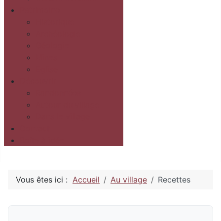
Patrimoine
Historique
Archéologie
Géologie
Mines
Eglise
Découvrir
Randonnées
Autour du village
Dans le village
Contact
Boîte à idée
Vous êtes ici :
Accueil
Au village
Recettes