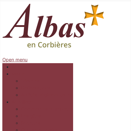
Open menu
Accueil
Mairie
Séances
Délibérations
Arrêtés Règlementaires
Au village
Commerces et services
Les gîtes
Recettes
Culture et loisirs