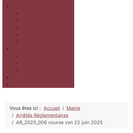
Patrimoine
Historique
Archéologie
Géologie
Mines
Eglise
Découvrir
Randonnées
Autour du village
Dans le village
Contact
Boîte à idée
Vous êtes ici :
Accueil
Mairie
Arrêtés Règlementaires
AR_2025_006 course vsn 22 juin 2025