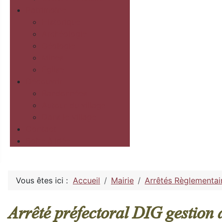
Patrimoine
Historique
Archéologie
Géologie
Mines
Eglise
Découvrir
Randonnées
Autour du village
Dans le village
Contact
Boîte à idée
Vous êtes ici :
Accueil
Mairie
Arrêtés Règlementai
Arrêté préfectoral DIG gestion d