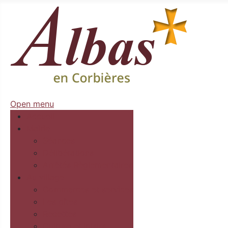
Open menu
Accueil
Mairie
Séances
Délibérations
Arrêtés Règlementaires
Au village
Commerces et services
Les gîtes
Recettes
Culture et loisirs