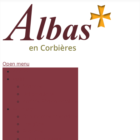
Open menu
Accueil
Mairie
Séances
Délibérations
Arrêtés Règlementaires
Au village
Commerces et services
Les gîtes
Recettes
Culture et loisirs