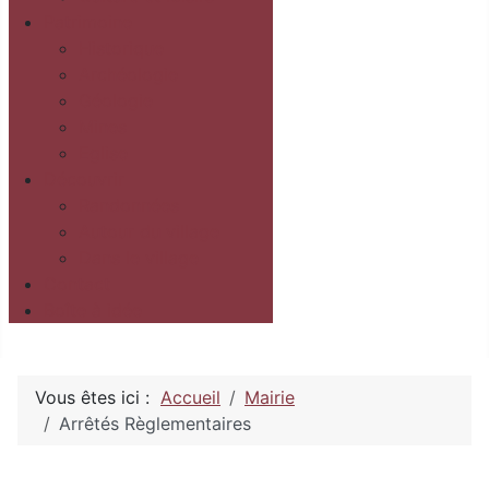
Patrimoine
Historique
Archéologie
Géologie
Mines
Eglise
Découvrir
Randonnées
Autour du village
Dans le village
Contact
Boîte à idée
Vous êtes ici :
Accueil
Mairie
Arrêtés Règlementaires